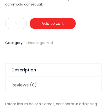
commodo consequat.
Wacker
Add to cart
Neuson
4
Cycle
Category:
Uncategorized
Industrial
Vibrator
Rammer
quantity
Description
Reviews (0)
Lorem ipsum dolor sit amet, consectetur adipiscing