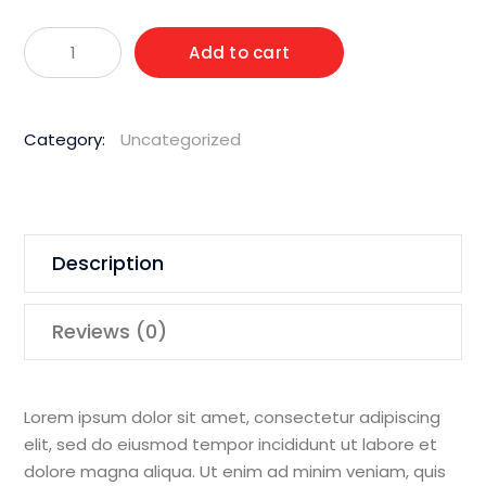
Wacker
Add to cart
Neuson
HD
3.7
Category:
Uncategorized
Honda
Drive
Unit
quantity
Description
Reviews (0)
Lorem ipsum dolor sit amet, consectetur adipiscing
elit, sed do eiusmod tempor incididunt ut labore et
dolore magna aliqua. Ut enim ad minim veniam, quis