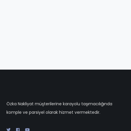
Özka Nakliyat müşterilerine karayolu taşımacılığında
komple ve parsiyel olarak hizmet vermektedir.